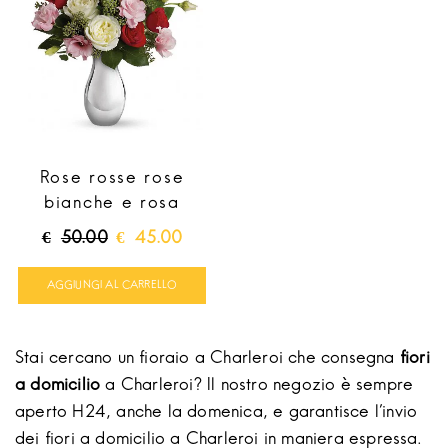
Rose rosse rose
bianche e rosa
Il
Il
€
50.00
€
45.00
prezzo
prezzo
originale
attuale
AGGIUNGI AL CARRELLO
era:
è:
€50.00.
€45.00.
Stai cercano un fioraio a Charleroi che consegna
fiori
a domicilio
a Charleroi? Il nostro negozio è sempre
aperto H24, anche la domenica, e garantisce l'invio
dei fiori a domicilio a Charleroi in maniera espressa.