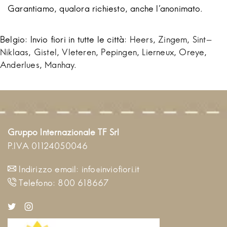
Garantiamo, qualora richiesto, anche l'anonimato.
Belgio: Invio fiori in tutte le città:
Heers
,
Zingem
,
Sint-
Niklaas
,
Gistel
,
Vleteren
,
Pepingen
,
Lierneux
,
Oreye
,
Anderlues
,
Manhay
.
Gruppo Internazionale TF Srl
P.IVA 01124050046
Indirizzo email:
info@inviofiori.it
Telefono:
800 618667
Twitter
Instagram