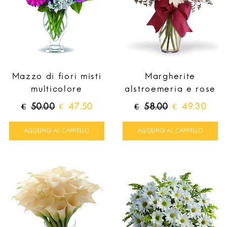
Mazzo di fiori misti
Margherite
multicolore
alstroemeria e rose
Il
Il
Il
Il
€
50.00
€
47.50
€
58.00
€
49.30
prezzo
prezzo
prezzo
prez
originale
attuale
originale
attua
AGGIUNGI AL CARRELLO
AGGIUNGI AL CARRELLO
era:
è:
era:
è:
€50.00.
€47.50.
€58.00.
€49.